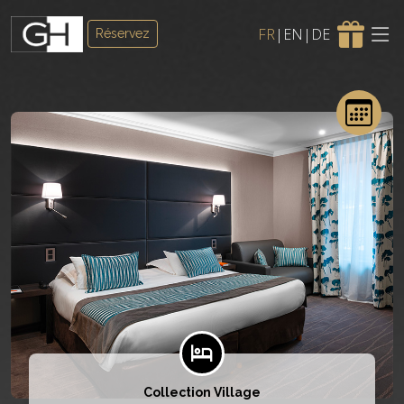
FR
|
EN
|
DE
Réservez
×
Collection Village